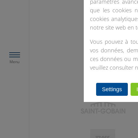
paramètres avancé
que les cookies 
cookies analytiqu
notre site web en 
Vous pouvez à tou
vos données, dema
ces données ou mod
Menu
veuillez consulter n
Settings