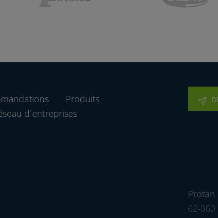
mmandations
Produits
D
éseau d´entreprises
Protan 
62-060 