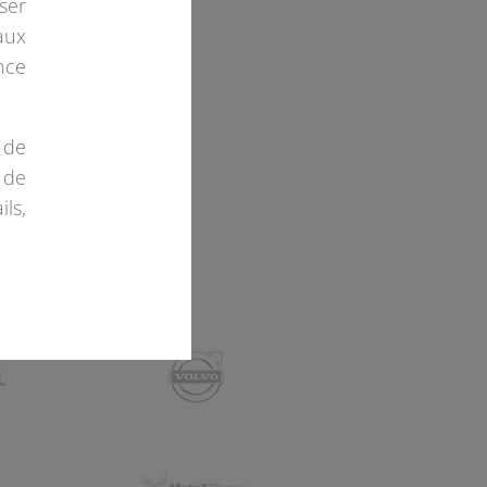
ser
aux
nce
 de
 de
ls,