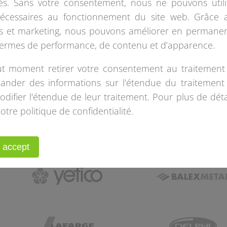
s. Sans votre consentement, nous ne pouvons utili
nécessaires au fonctionnement du site web. Grâce 
es et marketing, nous pouvons améliorer en permane
termes de performance, de contenu et d’apparence.
t moment retirer votre consentement au traitement
nder des informations sur l'étendue du traitement
ifier l'étendue de leur traitement. Pour plus de détai
ILS NOUS ONT FAIT CONFIANCE
otre politique de confidentialité.
Nos clients
I accept