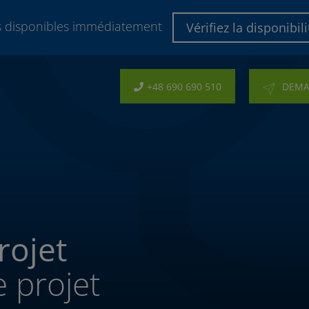
es disponibles immédiatement
Vérifiez la disponibili
+48 690 690 510
DEMA
rojet
e projet