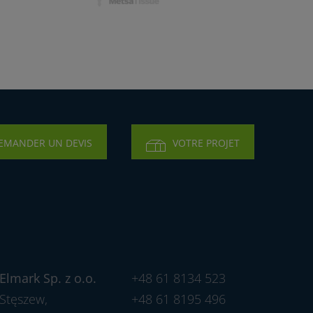
EMANDER UN DEVIS
VOTRE PROJET
Elmark Sp. z o.o.
+48 61 8134 523
Stęszew,
+48 61 8195 496