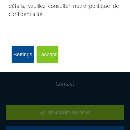
détails, veuillez consulter notre politique de
Livre de recommandations
confidentialité.
Produits
Nos Realisations
Rejoignez notre réseau d´entreprises
Settings
I accept
Qui sommes-nous
Contact
DEMANDER UN DEVIS