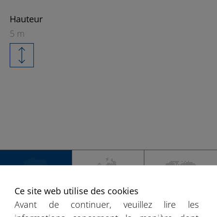
Hauteur
5 m
+
−
Ce site web utilise des cookies
FRANCE
L'EUROPE
MONDE
Avant de continuer, veuillez lire les