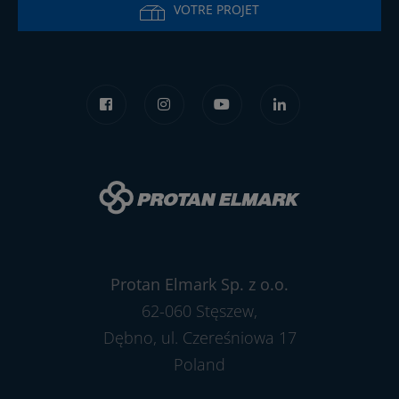
VOTRE PROJET
Protan Elmark Sp. z o.o.
62-060 Stęszew,
Dębno, ul. Czereśniowa 17
Poland