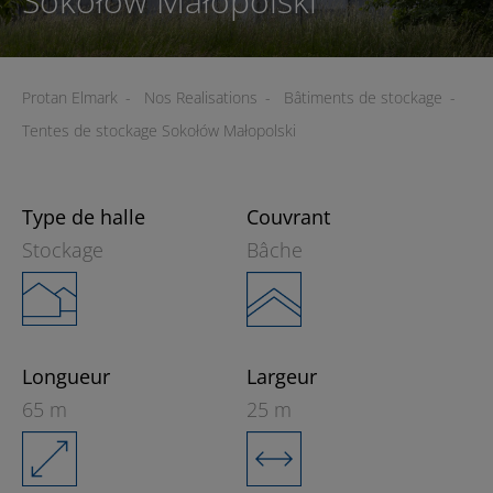
Sokołów Małopolski
Protan Elmark
-
Nos Realisations
-
Bâtiments de stockage
-
Tentes de stockage Sokołów Małopolski
Type de halle
Couvrant
Stockage
Bâche
Longueur
Largeur
65 m
25 m