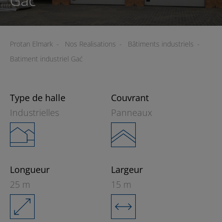
Gać
Protan Elmark
-
Nos Realisations
-
Bâtiments industriels
-
Batiment industriel Gać
Type de halle
Couvrant
Industrielles
Panneaux
Longueur
Largeur
25 m
15 m