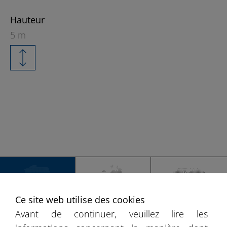
Hauteur
5 m
+
−
Ce site web utilise des cookies
FRANCE
L'EUROPE
MONDE
Avant de continuer, veuillez lire les