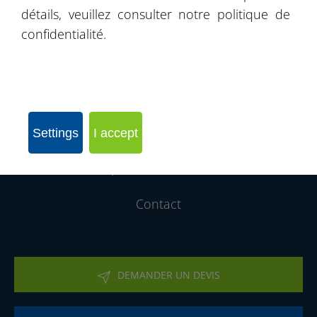
détails, veuillez consulter notre politique de
Livre de recommandations
confidentialité.
Produits
Nos Realisations
Rejoignez notre réseau d´entreprises
Settings
I accept
Qui sommes-nous
Contact
DEMANDER UN DEVIS