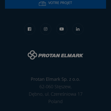
VOTRE PROJET
Protan Elmark Sp. z o.o.
62-060 Stęszew,
Dębno, ul. Czereśniowa 17
Poland