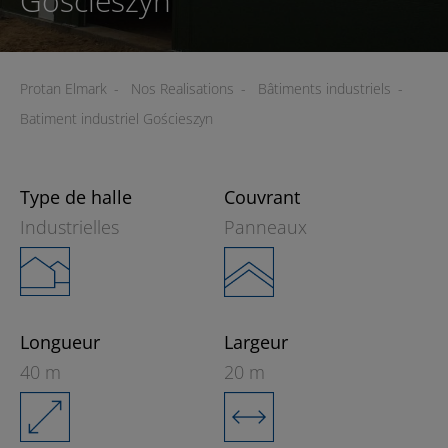
Gościeszyn
Protan Elmark
-
Nos Realisations
-
Bâtiments industriels
-
Batiment industriel Gościeszyn
Type de halle
Couvrant
Industrielles
Panneaux
Longueur
Largeur
40 m
20 m