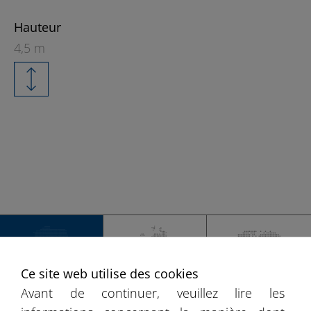
Hauteur
4,5 m
+
−
Ce site web utilise des cookies
FRANCE
L'EUROPE
MONDE
Avant de continuer, veuillez lire les