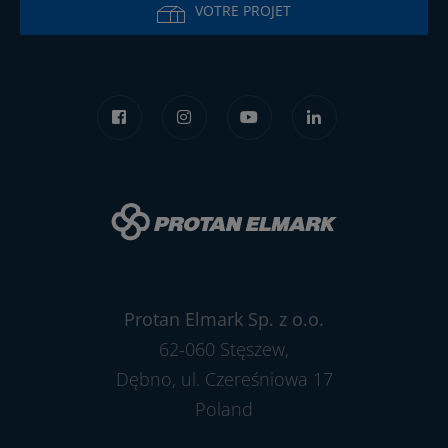
VOTRE PROJET
Protan Elmark Sp. z o.o.
62-060 Stęszew,
Dębno, ul. Czereśniowa 17
Poland