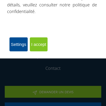
détails, veuillez consulter notre politique de
Livre de recommandations
confidentialité.
Produits
Nos Realisations
Rejoignez notre réseau d´entreprises
Settings
I accept
Qui sommes-nous
Contact
DEMANDER UN DEVIS