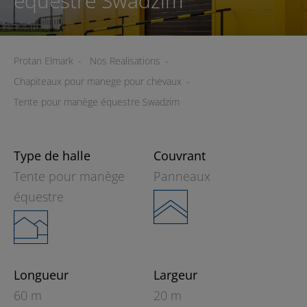
équestre Swadzim
Protan Elmark
-
Nos Realisations
-
Chapiteaux pour manege pour chevaux
-
Tente pour manège équestre Swadzim
Type de halle
Couvrant
Tente pour manège
Panneaux
équestre
Longueur
Largeur
60 m
20 m