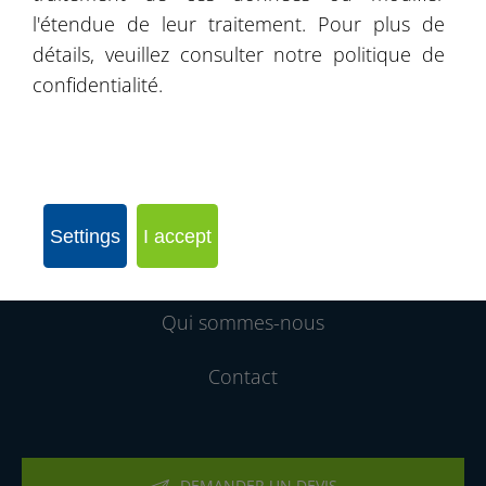
l'étendue de leur traitement. Pour plus de
Catalogue d'images
détails, veuillez consulter notre politique de
confidentialité.
Livre de recommandations
Produits
Nos Realisations
Settings
I accept
Rejoignez notre réseau d´entreprises
Qui sommes-nous
Contact
DEMANDER UN DEVIS