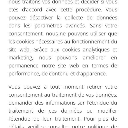
nous traitons vos données et décider si vous
Vous avez le droit de déposer plainte auprès de
êtes d'accord avec cette procédure. Vous
l’organe de surveillance, c’est-à-dire du
pouvez désactiver la collecte de données
Président de l’Office à la Protection des
dans les paramètres avancés. Sans votre
Données.
consentement, nous ne pouvons utiliser que
La fourniture de vos données personnelles est
les cookies nécessaires au fonctionnement du
libre mais son absence empêche la réalisation
site web. Grâce aux cookies analytiques et
de l’offre et de la transaction.
marketing, nous pouvons améliorer en
permanence notre site web en termes de
performance, de contenu et d’apparence.
Vous pouvez à tout moment retirer votre
consentement au traitement de vos données,
demander des informations sur l'étendue du
Catalogue d'images
traitement de ces données ou modifier
l'étendue de leur traitement. Pour plus de
Livre de recommandations
détails, veuillez consulter notre politique de