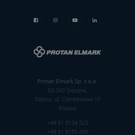
Protan Elmark Sp. z o.o.
62-060 Stęszew,
Dębno, ul. Czereśniowa 17
Poland
+48 61 8134 523
+48 61 8195 496