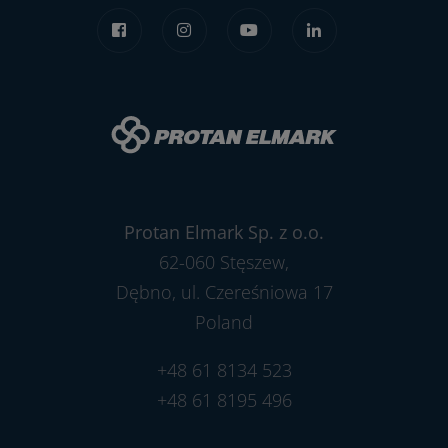
Protan Elmark Sp. z o.o.
62-060 Stęszew,
Dębno, ul. Czereśniowa 17
Poland
+48 61 8134 523
+48 61 8195 496