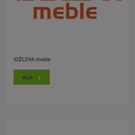
IDŹCZAK meble
PLUS