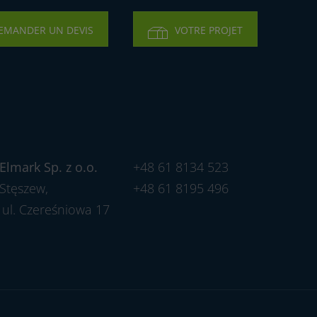
EMANDER UN DEVIS
VOTRE PROJET
Elmark Sp. z o.o.
+48 61 8134 523
Stęszew,
+48 61 8195 496
ul. Czereśniowa 17