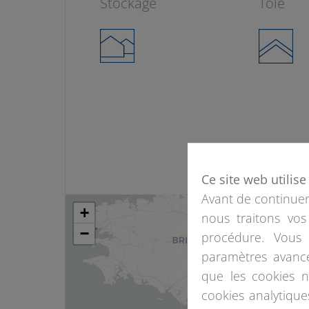
Stockage
Tôle
Ce site web utilis
Avant de continuer,
+
nous traitons vos
−
procédure. Vous 
paramètres avancé
que les cookies 
cookies analytiqu