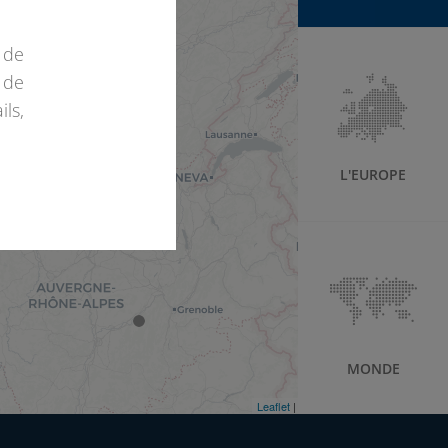
 de
 de
ls,
L'EUROPE
MONDE
Leaflet
| ©
OpenStreetMap
©
CartoDB