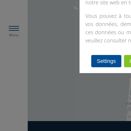
notre site web en 
Vous pouvez à tou
vos données, dema
ces données ou mod
Menu
veuillez consulter n
Settings