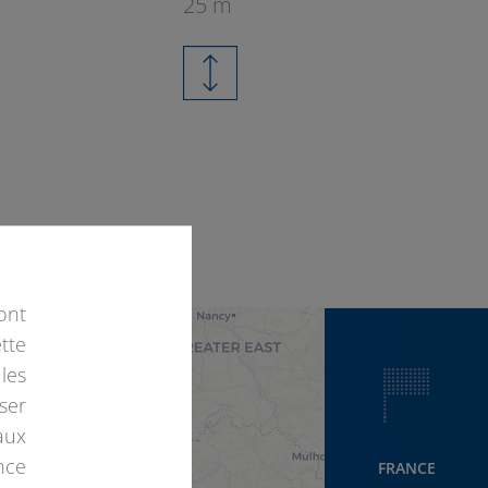
25 m
2
ont
tte
les
ser
2
aux
nce
FRANCE