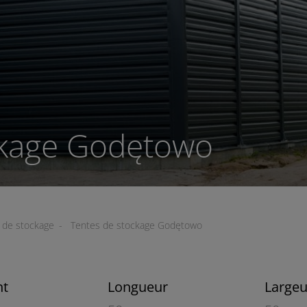
ckage Godętowo
2
2
 de stockage
-
Tentes de stockage Godętowo
nt
Longueur
Largeu