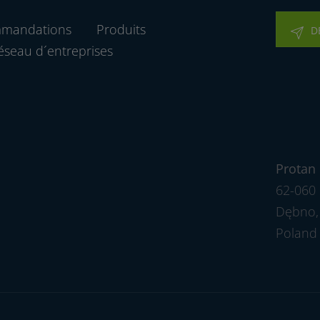
mmandations
Produits
D
éseau d´entreprises
Protan 
62-060 
Dębno, 
Poland