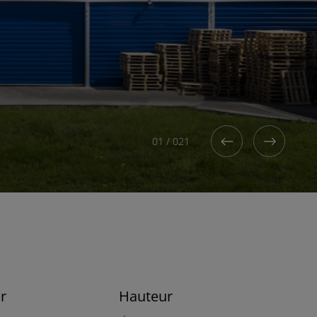
01
/
021
r
Hauteur
2