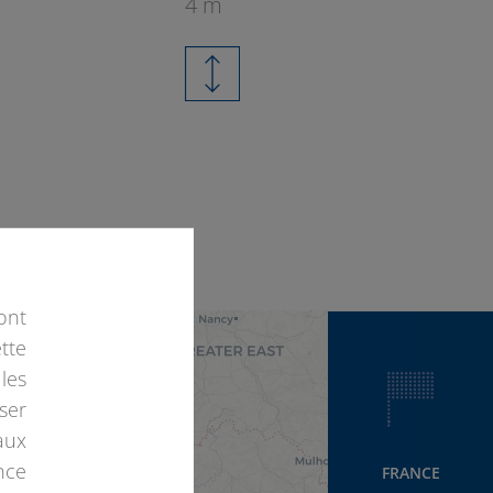
4 m
2
ont
tte
les
ser
2
aux
nce
FRANCE