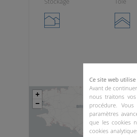
Stockage
Tôle
Ce site web utilis
Avant de continuer,
+
nous traitons vos
−
procédure. Vous 
paramètres avancé
que les cookies 
cookies analytiqu