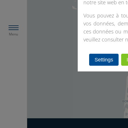
notre site web en 
Vous pouvez à tou
vos données, dema
ces données ou mod
Menu
veuillez consulter n
Settings