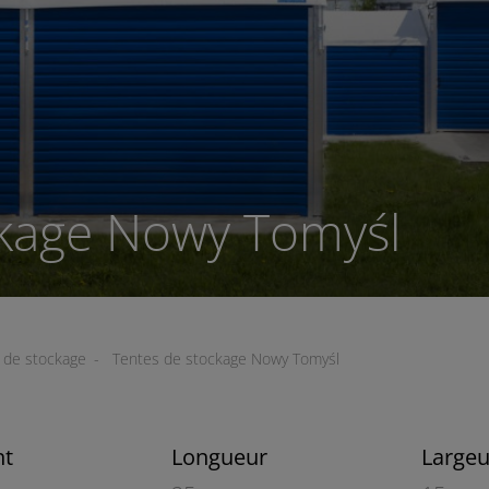
ckage Nowy Tomyśl
2
2
 de stockage
-
Tentes de stockage Nowy Tomyśl
nt
Longueur
Largeu