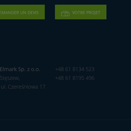
EMANDER UN DEVIS
VOTRE PROJET
Elmark Sp. z o.o.
+48 61 8134 523
Stęszew,
+48 61 8195 496
ul. Czereśniowa 17