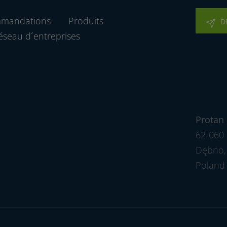
mmandations
Produits
D
éseau d´entreprises
Protan 
62-060 
Dębno, 
Poland