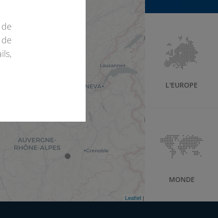
 de
 de
ls,
L'EUROPE
MONDE
Leaflet
| ©
OpenStreetMap
©
CartoDB